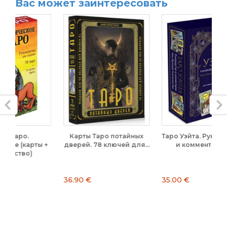
Вас может заинтересовать
Карты Таро потайных
Таро Уэйта. Руководство
ы +
дверей. 78 ключей для...
и комментарии...
36.90 €
35.00 €
2