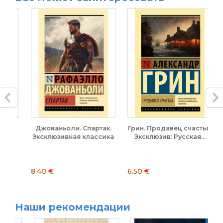
Джованьоли. Спартак.
Грин. Продавец счастья.
Эксклюзивная классика
Эксклюзив: Русская...
Э
8.40 €
6.50 €
8.
Наши рекомендации