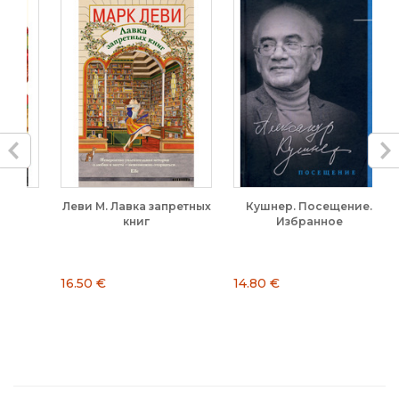
Леви М. Лавка запретных
Кушнер. Посещение.
книг
Избранное
16.50 €
14.80 €
7.