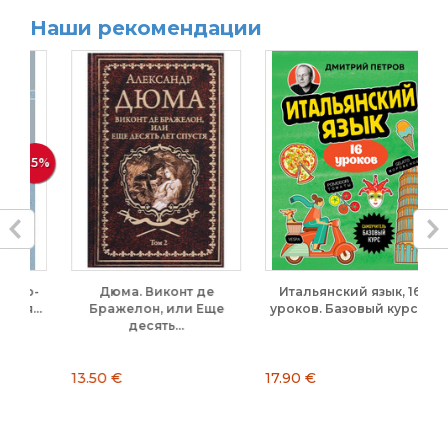
Наши рекомендации
15%
о-
Дюма. Виконт де
Итальянский язык, 16
..
Бражелон, или Еще
уроков. Базовый курс....
Ис
десять...
13.50 €
17.90 €
7.