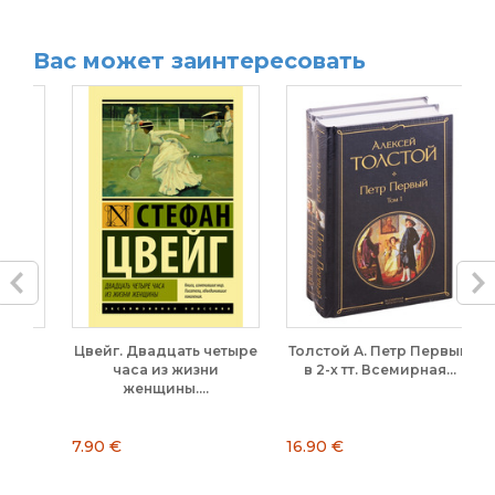
Вас может заинтересовать
е
Цвейг. Двадцать четыре
Толстой А. Петр Первый.
часа из жизни
в 2-х тт. Всемирная...
в
женщины....
7.90 €
16.90 €
7.