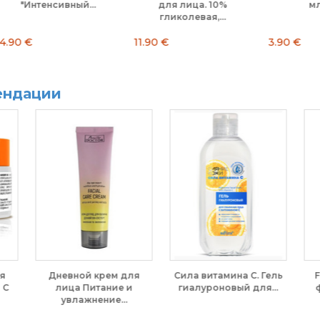
мл 3 шт
маска....
3.90 €
8.50 €
7.
ендации
Гель
Family Doctor Фито-
Маска пенная для лица
...
формула Шампунь-
Black Bubble. Beauty
бальзам для...
Derm, 7 г