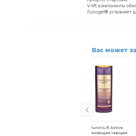
V-lift компоненты об
Fucogel® устраняет де
Вас может з
n Lift Active.
Омолаживающая
Peel Home.
яющее тающее
маска (патчи)
Обновляющий пил