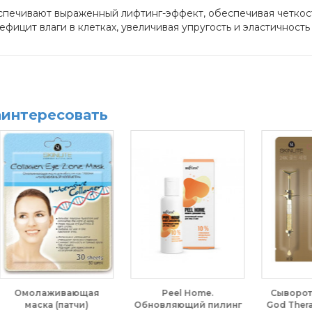
еспечивают выраженный лифтинг-эффект, обеспечивая четкост
фицит влаги в клетках, увеличивая упругость и эластичность
аинтересовать
Сыворотка "Золото"
КосметологиЯ.
инг
God Therapy Skinlite, 2
Отбеливающая крем-
т