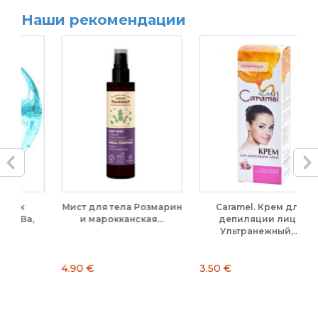
Наши рекомендации
Мист для тела Розмарин
Caramel. Крем для
,
и марокканская...
депиляции лица
Ультранежный,...
4.90 €
3.50 €
3.