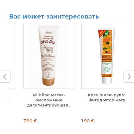
Вас может заинтересовать
Milk line. Маска-
Крем "Календула".
омоложение
Фитодоктор. 44гр
О
депигментирующая...
7.90 €
1.90 €
11