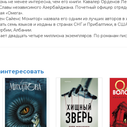
знь не менее интересна, чем его книги. Кавалер Орденов Ле
лавы независимого Азербайджана. Почетный офицер отрядов
ая «Омега».
н Сaйенс Монитор» назвала его одним из лучших авторов в 
ть семь языков и изданы в странах СНГ и Прибалтики, в СШ
ербии, Албании.
т двадцать четыре миллиона экземпляров. По романам писа
аинтересовать