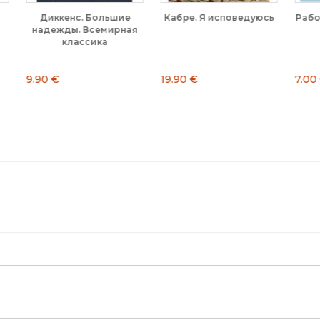
ие
Кабре. Я исповедуюсь
Раболу. Синтез трех гор
ная
19.90 €
7.00 €
15