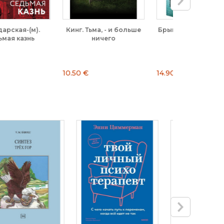
инг. Тьма, - и больше
Брындза. Смертельные
Горовиц-(м)
ничего
тайны
уби
.50 €
14.90 €
9.90 €
7.92