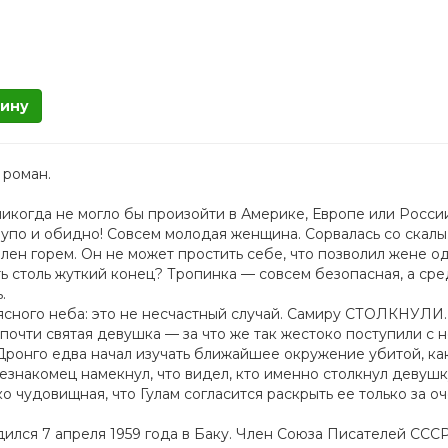
зину
 роман.
икогда не могло бы произойти в Америке, Европе или России
лупо и обидно! Совсем молодая женщина. Сорвалась со скал
лен горем. Он не может простить себе, что позволил жене о
ь столь жуткий конец? Тропинка — совсем безопасная, а сре
.
 ясного неба: это не несчастный случай. Самиру СТОЛКНУЛИ.
 почти святая девушка — за что же так жестоко поступили с 
Дронго едва начал изучать ближайшее окружение убитой, ка
Незнакомец намекнул, что видел, кто именно столкнул девушк
ко чудовищная, что Гулам согласится раскрыть ее только за о
ился 7 апреля 1959 года в Баку. Член Союза Писателей ССС