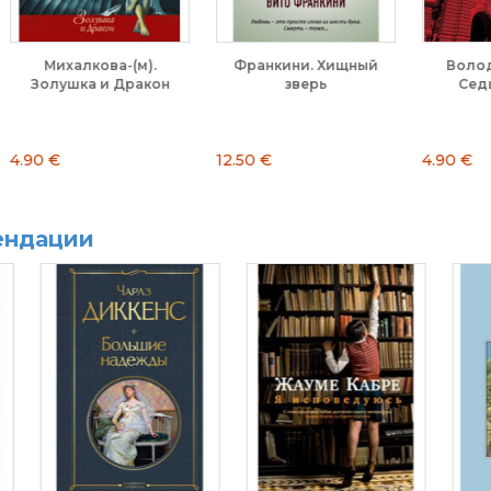
Франкини. Хищный
Володарская-(м).
К
он
зверь
Седьмая казнь
12.50 €
4.90 €
10
ендации