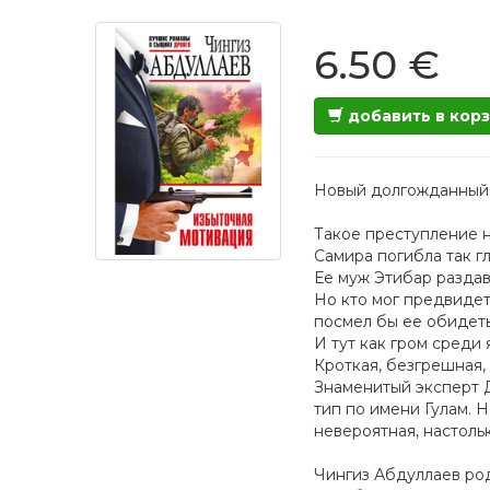
6.50 €
добавить в кор
Новый долгожданный
Такое преступление н
Самира погибла так г
Ее муж Этибар раздав
Но кто мог предвидет
посмел бы ее обидеть
И тут как гром среди
Кроткая, безгрешная,
Знаменитый эксперт 
тип по имени Гулам. 
невероятная, настоль
Чингиз Абдуллаев род