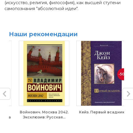
(искусство, религия, философия), как высшей ступени
самопознания "абсолютной идеи".
Наши рекомендации
-50%
сква 2042.
Кейз. Первый всадник
Тургенев. Дым.
усская...
Эксклюзив: Русская
классика