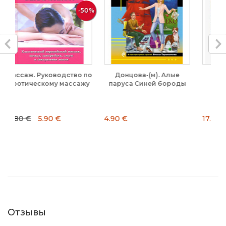
-50%
ство по
Донцова-(м). Алые
Гюго. Отверженные.
ассажу
паруса Синей бороды
Всемирная
литература....
4.90 €
17.50 €
Отзывы