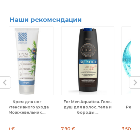
Наши рекомендации
For Men Aquatica. Гель-
Бальзам для рук
ода
душ для волос, тела и
Ретинол & Q10. DeBa,
.
бороды....
75ml
7.90 €
3.50 €