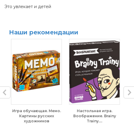
Это увлекает и детей
Наши рекомендации
. Мемо.
Настольная игра.
Настольная игра.
ских
Воображение. Brainy
Фефекты фикции. DoJoy
ов
Trainy....