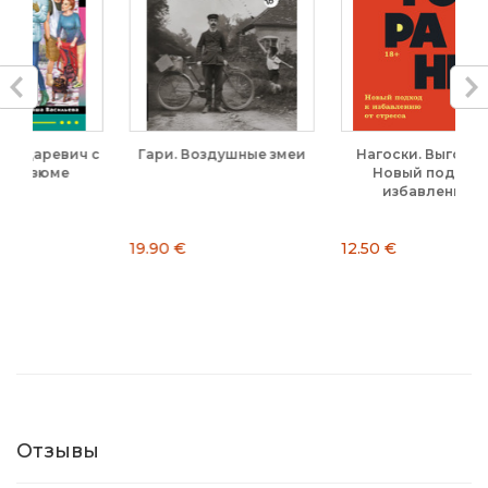
ч с
Гари. Воздушные змеи
Нагоски. Выгорание.
Новый подход к
избавлению...
19.90 €
12.50 €
1
Отзывы