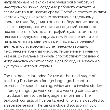
направленные на включение учащихся в работу на
иностранном языке, создание рабочего контакта и
введение их в языковую среду. Пособие состоит из пяти
частей, каждая из которых посвящена отдельному
времени года. Задания включают обсуждение цвета,
запахов, вкусов, поэтических ассоциаций, сезонных
праздников, любимых фотографий, музыки, фильмов,
планов на будущее и других тем. Упражнения также
направлены на развитие различных видов речевой
деятельности, включая фонетическую зарядку,
лексические, грамматические, письменные и навыки
чтения. Визуальные стимулы способствуют созданию
непринужденной атмосферы для беседы и изучению
культуры и истории страны.
The textbook is intended for use at the initial stage of
teaching Russian as a foreign language. It contains
exercises for speech training, which aim to involve students
in foreign language work, create a working contact and
introduce them to the language environment. The
textbook consists of five parts, each of which is devoted to
a separate season. The tasks include discussion of color,