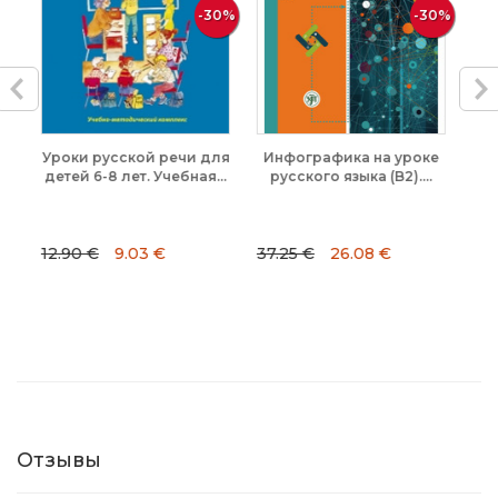
-30%
-30%
-20%
ечи для
Инфографика на уроке
Словарь греческо-
ебная...
русского языка (B2)....
русский. Мандесон
37.25 €
26.08 €
24.90 €
19.92 €
Отзывы