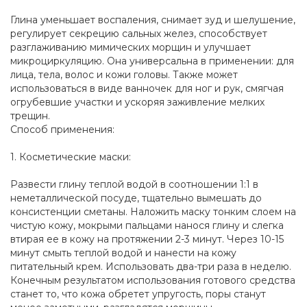
Глина уменьшает воспаления, снимает зуд и шелушение,
регулирует секрецию сальных желез, способствует
разглаживанию мимических морщин и улучшает
микроциркуляцию. Она универсальна в применении: для
лица, тела, волос и кожи головы. Также может
использоваться в виде ванночек для ног и рук, смягчая
огрубевшие участки и ускоряя заживление мелких
трещин.
Способ применения:
1. Косметические маски:
Развести глину теплой водой в соотношении 1:1 в
неметаллической посуде, тщательно вымешать до
консистенции сметаны. Наложить маску тонким слоем на
чистую кожу, мокрыми пальцами нанося глину и слегка
втирая ее в кожу на протяжении 2-3 минут. Через 10-15
минут смыть теплой водой и нанести на кожу
питательный крем. Использовать два-три раза в неделю.
Конечным результатом использования готового средства
станет то, что кожа обретет упругость, поры станут