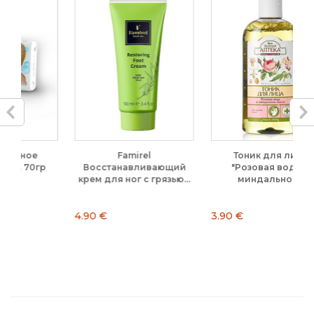
Famirel
Тоник для лица
р
Восстанавливающий
"Розовая вода и
крем для ног с грязью...
миндальное...
4.90 €
3.90 €
5