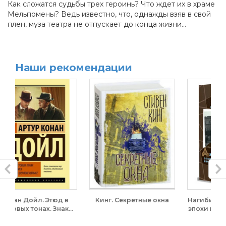
Как сложатся судьбы трех героинь? Что ждет их в храме
Мельпомены? Ведь известно, что, однажды взяв в свой
плен, муза театра не отпускает до конца жизни…
Наши рекомендации
-20%
 Секретные окна
Нагибин. Дафнис и Хлоя
Рисунок. Уч
эпохи культа личности,...
пособие
Академическ