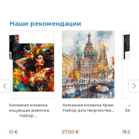
Наши рекомендации
зная мозаика Храм.
Алмазная мозаика
Алмазная моз
р для творчества...
Зеркало души. Набор
гортензий. 
для...
0 €
18.50 €
17.50 €