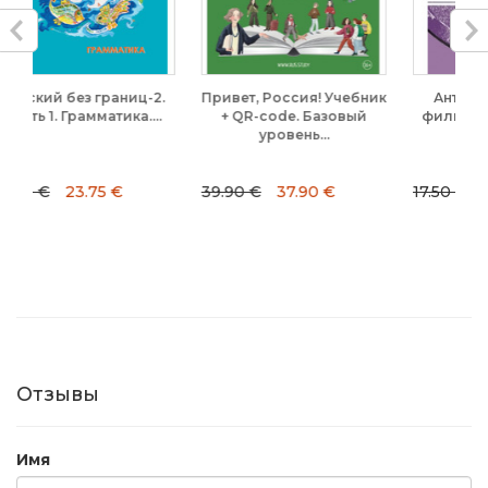
иц-2.
Привет, Россия! Учебник
Антон Чехов (+DVD-
а....
+ QR-code. Базовый
фильм). Потапурченко
уровень...
39.90 €
37.90 €
17.50 €
12.25 €
Отзывы
Имя