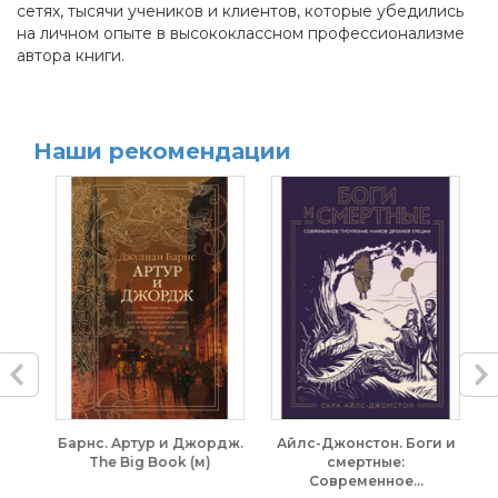
сетях, тысячи учеников и клиентов, которые убедились
на личном опыте в высококлассном профессионализме
автора книги.
Наши рекомендации
и Джордж.
Айлс-Джонстон. Боги и
Грибоедов. Горе от ума
ok (м)
смертные:
Всемирная литератур
Современное...