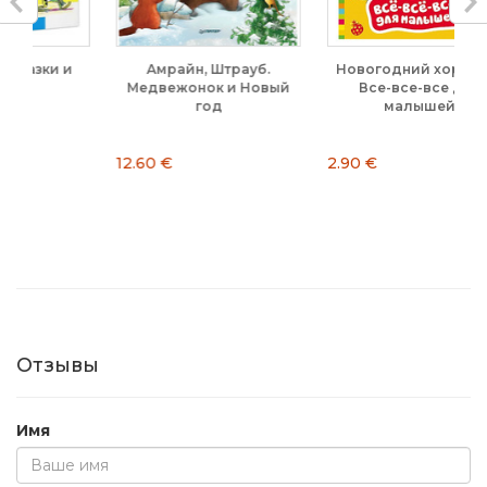
трауб.
Новогодний хоровод.
Эпплгейт. Айван,
 и Новый
Все-все-все для
единственный и
малышей
неповторимый
2.90 €
12.90 €
Отзывы
Имя