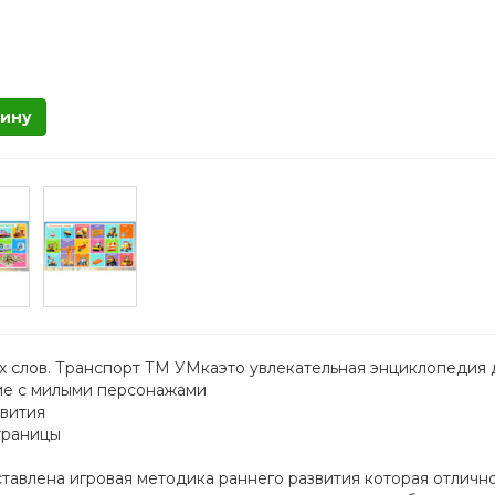
зину
х слов. Транспорт ТМ УМкаэто увлекательная энциклопедия 
ие с милыми персонажами
звития
траницы
тавлена игровая методика раннего развития которая отличн