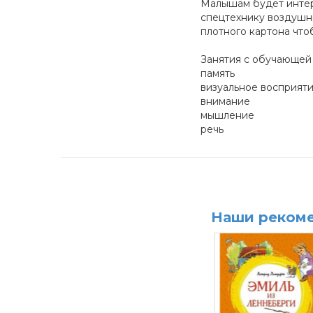
Малышам будет интер
спецтехнику воздушны
плотного картона что
Занятия с обучающей
память
визуальное восприят
внимание
мышление
речь
Наши реком