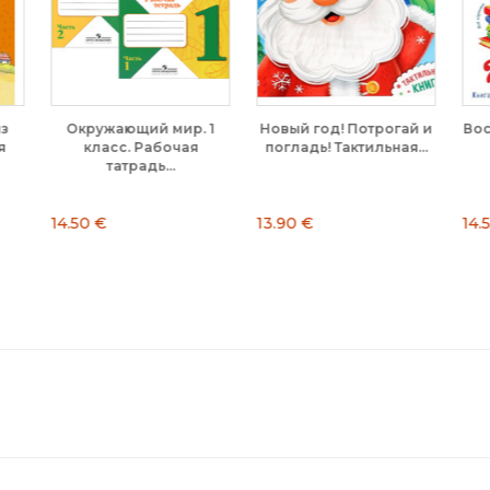
ранкенштейн,
Мамин-Сибиряк. Серая
Барсотти. Новогод
временный
Шейка. Сказки.
сказки на 5 минут
етей....
Детское...
7.90 €
13.90 €