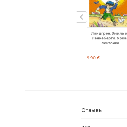
Воспитание с любовью.
Маленький красный
Шелли. Ф
Обучение без
Трактор и новый друг....
или Со
мучений....
Пром
14.50 €
9.90 €
7.90 €
Отзывы