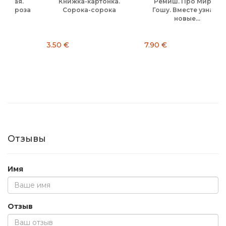
а-картонка.
Ремиш. Про Миру и
Немцова. Как ус
ка-сорока
Гошу. Вместе узнаём
человек.
новые...
Энциклопедия.
7.90 €
8.90 €
Отзывы
Имя
Отзыв