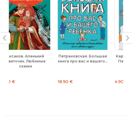
кий
Петрановская. Большая
Карта-раскраска Санкт-
мые
книга про вас и вашего...
Петербург. Раскрой...
18.90 €
4.90 €