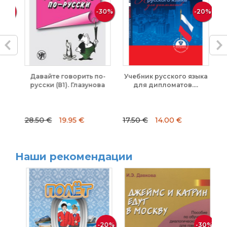
10%
-30%
-20%
.
Давайте говорить по-
Учебник русского языка
В
русски (В1). Глазунова
для дипломатов....
У
28.50 €
19.95 €
17.50 €
14.00 €
13
Наши рекомендации
-20%
-30%