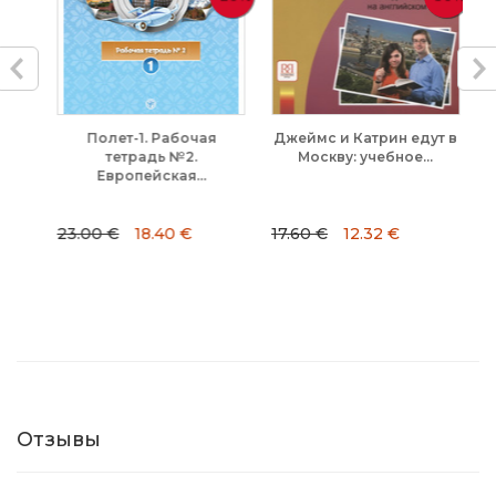
й.
Полет-1. Рабочая
Джеймс и Катрин едут в
Жа
тетрадь №2.
Москву: учебное...
Европейская...
23.00 €
18.40 €
17.60 €
12.32 €
26
Отзывы