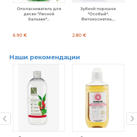
Ополаскиватель для
Зубной порошок
десен "Лесной
"Особый".
бальзам"...
Фитокосметик,...
6.90 €
2.80 €
2.
Наши рекомендации