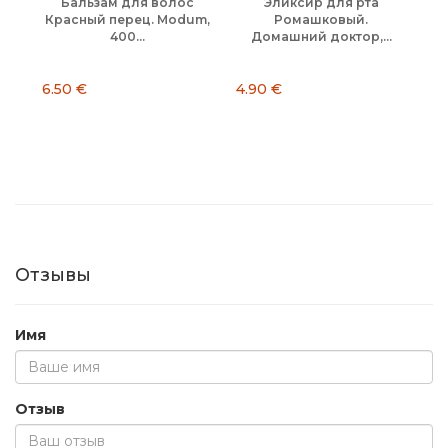
Бальзам для волос
Эликсир для рта
С
Красный перец. Modum,
Ромашковый.
400...
Домашний доктор,...
6.50 €
4.90 €
12
Отзывы
Имя
Отзыв