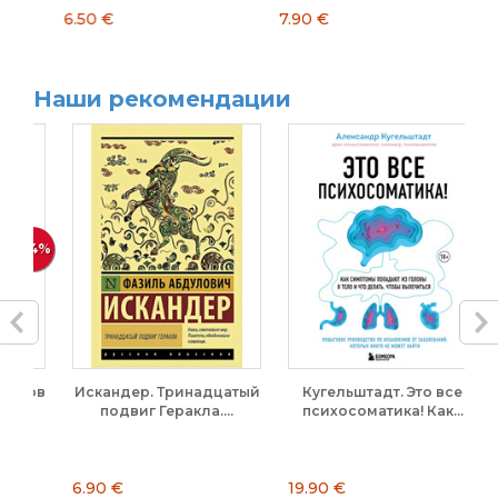
6.50 €
7.90 €
11
Наши рекомендации
44%
вов
Искандер. Тринадцатый
Кугельштадт. Это все
М
подвиг Геракла....
психосоматика! Как...
6.90 €
19.90 €
39