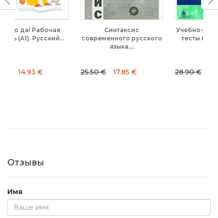
чая
Синтаксис
Учебно-тренировочные
й...
современного русского
тесты по РКИ. В2-С1....
языка....
25.50 €
17.85 €
28.90 €
23.12 €
Отзывы
Имя