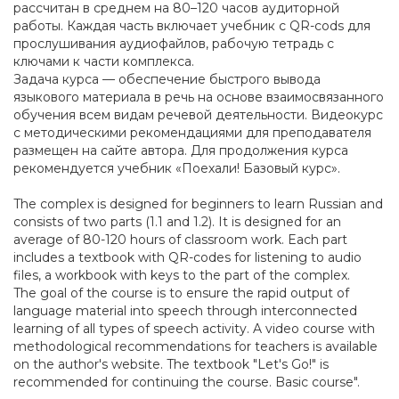
рассчитан в среднем на 80–120 часов аудиторной
работы. Каждая часть включает учебник с QR-cods для
прослушивания аудиофайлов, рабочую тетрадь с
ключами к части комплекса.
Задача курса — обеспечение быстрого вывода
языкового материала в речь на основе взаимосвязанного
обучения всем видам речевой деятельности. Видеокурс
с методическими рекомендациями для преподавателя
размещен на сайте автора. Для продолжения курса
рекомендуется учебник «Поехали! Базовый курс».
The complex is designed for beginners to learn Russian and
consists of two parts (1.1 and 1.2). It is designed for an
average of 80-120 hours of classroom work. Each part
includes a textbook with QR-codes for listening to audio
files, a workbook with keys to the part of the complex.
The goal of the course is to ensure the rapid output of
language material into speech through interconnected
learning of all types of speech activity. A video course with
methodological recommendations for teachers is available
on the author's website. The textbook "Let's Go!" is
recommended for continuing the course. Basic course".