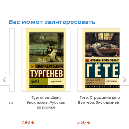
Вас может заинтересовать
Тургенев. Дым.
Гете. Страдания юного
ая
Эксклюзив: Русская
Вертера. Эксклюзивная...
классика
7.90 €
5.50 €
7.