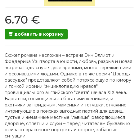
6.70 €
добавить в корзину
Сюжет романа несложен – встреча Энн Эллиот и
Фредерика Уэнтворта в юности, любовь, разрыв и новая
встреча годы спустя, уже зрелыми, много пережившими
и осознавшими людьми. Однако в то же время "Доводы
рассудка" представляют собой потрясающую по юмору
и тонкой иронии "энциклопедию нравов"
провинциального английского "света" начала XIX века.
Барышни, гоняющиеся за богатыми женихами, и
охотники за приданым, маменьки и тетушки, отчаянно
интригующие в поисках выгодных партий для девиц,
пустые и жеманные местные "львицы", разоряющиеся
дворяне, сплетни и слухи – перед читателем буквально
оживают красочные портреты и острые, забавные
ситуации.