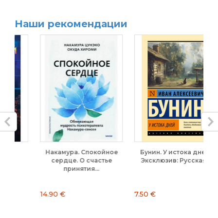
Наши рекомендации
Накамура. Спокойное
Бунин. У истока дней.
С
сердце. О счастье
Эксклюзив: Русская...
принятия...
14.90 €
7.50 €
14