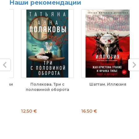
Наши рекомендации
дни
Полякова. Три с
Шаттам. Иллюзия
Т
половиной оборота
12.50 €
16.50 €
16