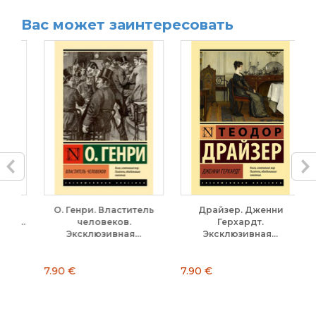
Вас может заинтересовать
О. Генри. Властитель
Драйзер. Дженни
...
человеков.
Герхардт.
Б
Эксклюзивная...
Эксклюзивная...
7.90 €
7.90 €
9.