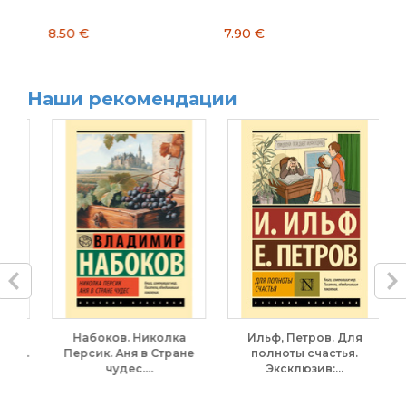
8.50 €
7.90 €
7.
Наши рекомендации
Набоков. Николка
Ильф, Петров. Для
...
Персик. Аня в Стране
полноты счастья.
чудес....
Эксклюзив:...