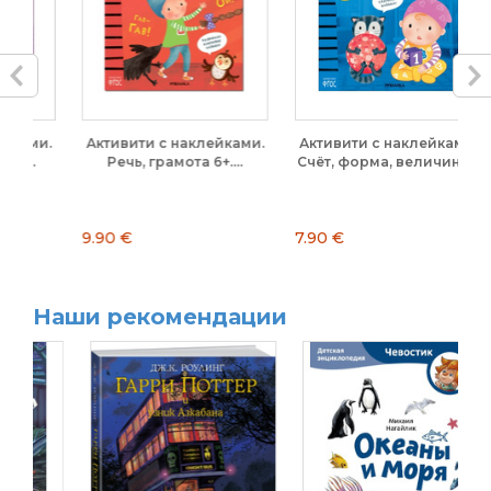
и.
Активити с наклейками.
Активити с наклейками.
А
Речь, грамота 6+....
Счёт, форма, величина...
Сч
9.90 €
7.90 €
9.
Наши рекомендации