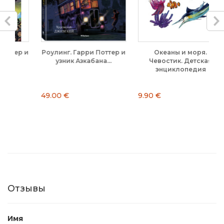
р и
Роулинг. Гарри Поттер и
Океаны и моря.
Ж
узник Азкабана...
Чевостик. Детская
п
энциклопедия
49.00 €
9.90 €
16
Отзывы
Имя