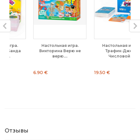
Настольная игра.
Настольная игра.
а
Викторина Верю не
Трафик-Джем.
верю....
Числовой...
6.90 €
19.50 €
2
Отзывы