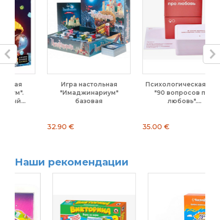
Игра настольная
Психологическая игра
"Имаджинариум"
"90 вопросов про
базовая
любовь"....
32.90 €
35.00 €
12
Наши рекомендации