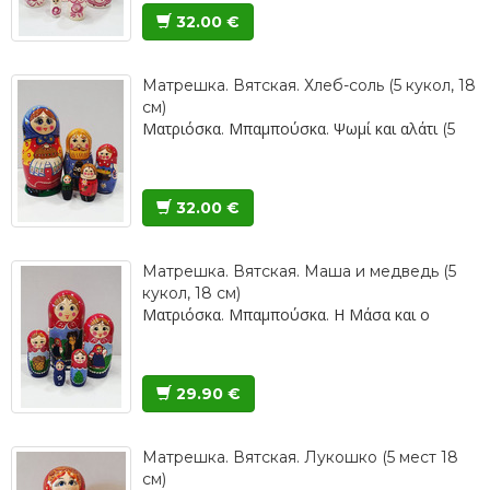
32.00 €
Матрешка. Вятская. Хлеб-соль (5 кукол, 18
см)
Ματριόσκα. Μπαμπούσκα. Ψωμί και αλάτι (5
κούκλες, 18 εκ.)
32.00 €
Матрешка. Вятская. Маша и медведь (5
кукол, 18 см)
Ματριόσκα. Μπαμπούσκα. Η Μάσα και ο
Αρκούδος (5 κούκλες, 18 εκ.)
29.90 €
Матрешка. Вятская. Лукошко (5 мест 18
см)