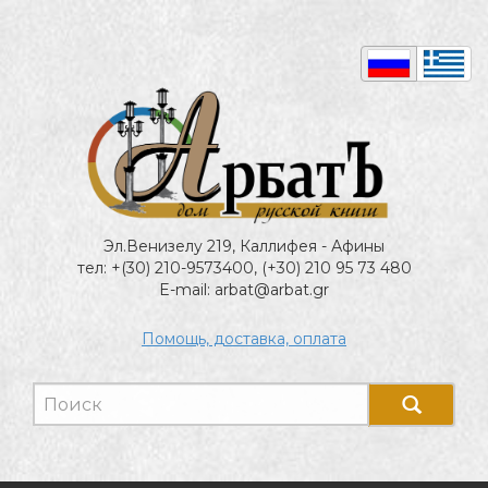
Эл.Венизелу 219, Каллифея - Афины
тел: +(30) 210-9573400, (+30) 210 95 73 480
E-mail: arbat@arbat.gr
Помощь, доставка, оплата