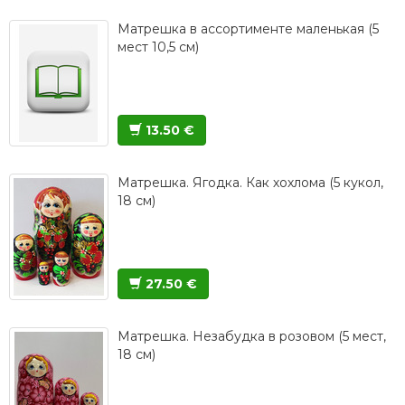
Матрешка в ассортименте маленькая (5
мест 10,5 см)
13.50 €
Матрешка. Ягодка. Как хохлома (5 кукол,
18 см)
27.50 €
Матрешка. Незабудка в розовом (5 мест,
18 см)