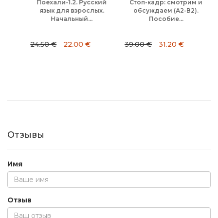
Поехали-1.2. Русский
Стоп-кадр: смотрим и
С
язык для взрослых.
обсуждаем (А2-В2).
.
Начальный...
Пособие...
24.50 €
22.00 €
39.00 €
31.20 €
19
Отзывы
Имя
Отзыв