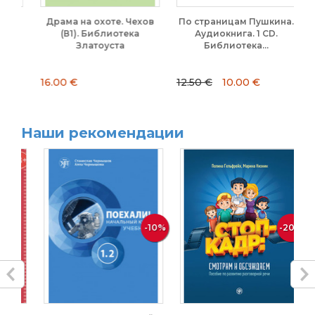
).
Драма на охоте. Чехов
По страницам Пушкина.
Ш
та
(В1). Библиотека
Аудиокнига. 1 CD.
Златоуста
Библиотека...
16.00 €
12.50 €
10.00 €
32
Наши рекомендации
-10%
-20%