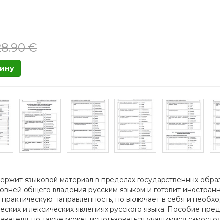
28.90 €
зину
ржит языковой материал в пределах государственных образов
овней общего владения русским языком и готовит иностранн
 практическую направленность, но включает в себя и необ
еских и лексических явлениях русского языка. Пособие пре
вателя, но также может использоваться учащимися самостоя