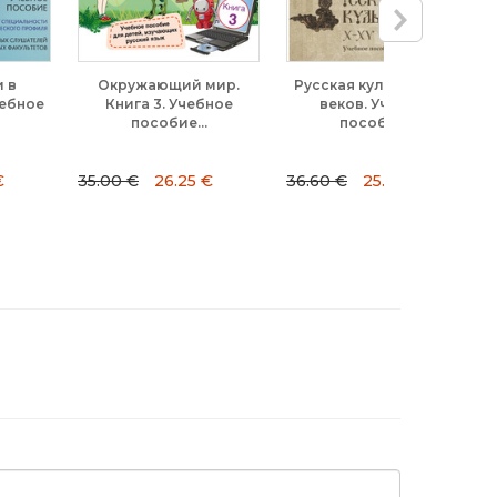
Окружающий мир.
Русская культура Х-ХV
Добрый нем
Книга 3. Учебное
веков. Учебное
(В1). Класс
пособие...
пособие...
.00 €
26.25 €
36.60 €
25.62 €
13.50 €