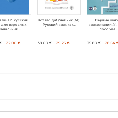
кий
Вот это да! Учебник (А1).
Первые шаги в
х.
Русский язык как...
языкознании. Учебное
пособие...
39.00 €
29.25 €
35.80 €
28.64 €
35