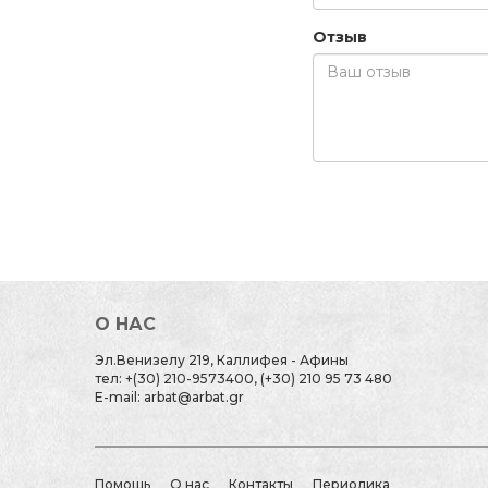
Отзыв
О НАС
Эл.Венизелу 219, Каллифея - Афины
тел: +(30) 210-9573400, (+30) 210 95 73 480
E-mail: arbat@arbat.gr
Помощь
О нас
Контакты
Периодика