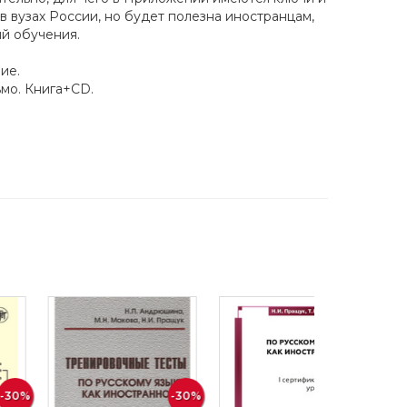
 вузах России, но будет полезна иностранцам,
й обучения.
ие.
ьмо. Книга+CD.
-30%
-30%