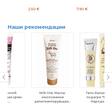
2.50 €
7.90 €
5
Наши рекомендации
Milk line. Маска-
Гель-бальзам при
М
м-
омоложение
подагре "9 Трав".
депигментирующая...
Народный...