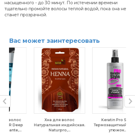
насыщенного - до 30 минут. По истечении времени
тщательно промойте волосы теплой водой, пока она не
станет прозрачной.
Вас может заинтересовать
с
Хна для волос
Keratin Pro Style.
Ш
ep
Натуральная индийская.
Термозащитный спрей-
.
Naturpro,...
утюжок...