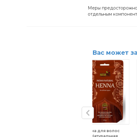
Меры предосторожнос
отдельным компонент
Вас может з
 для волос
Keratin Pro Style.
Маска для воло
уральная
Термозащитный спрей-
Dr.S.Cannabis Ha