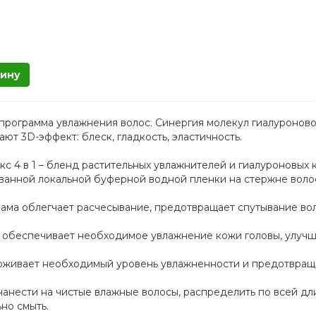
зину
– программа увлажнения волос. Синергия молекул гиалуронов
ют 3D-эффект: блеск, гладкость, эластичность.
 4 в 1 – бленд растительных увлажнителей и гиалуроновых 
ванной локальной буферной водной пленки на стержне воло
ама облегчает расчесывание, предотвращает спутывание вол
 обеспечивает необходимое увлажнение кожи головы, улучш
ерживает необходимый уровень увлажненности и предотвраща
анести на чистые влажные волосы, распределить по всей дли
но смыть.