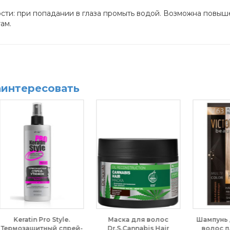
ти: при попадании в глаза промыть водой. Возможна повыше
ам.
аинтересовать
с
Шампунь для окраски
Шампунь сухой Volume.
ir
волос платиновый
Shelley, 200 мл