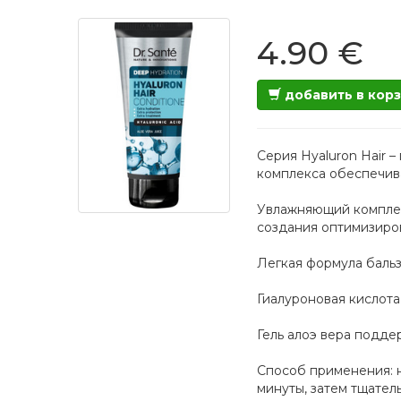
4.90 €
добавить в кор
Серия Hyaluron Hair 
комплекса обеспечива
Увлажняющий комплекс
создания оптимизиро
Легкая формула бальз
Гиалуроновая кислота
Гель алоэ вера подд
Способ применения: н
минуты, затем тщатель