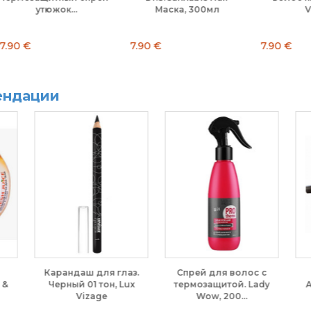
V63....
7.90 €
5.50 €
5.
ендации
 с
Тушь для ресниц
Крем-бальзам для ног
ady
Amore. Мега эффект
с противогрибковой...
пышных,...