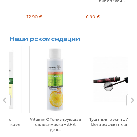
сибирский...
12.90 €
6.90 €
5.
Наши рекомендации
Vitamin C Тонизирующая
Тушь для ресниц Amore.
ем
сплеш-маска + AHA
Мега эффект пышных,...
для...