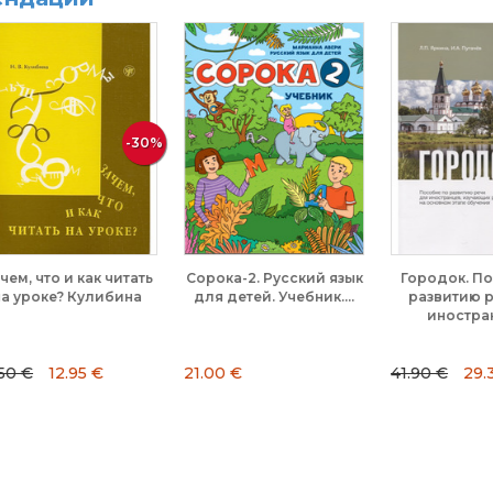
-30%
-30%
 по
Русский класс. Учебник
Коррида. Токарева (В1).
ля
для детей 12-16 лет...
Библиотека Златоуста
35.00 €
24.50 €
9.90 €
23