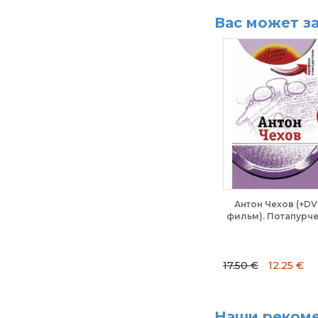
Вас может з
Антон Чехов (+DV
фильм). Потапурч
17.50 €
12.25 €
Наши реком