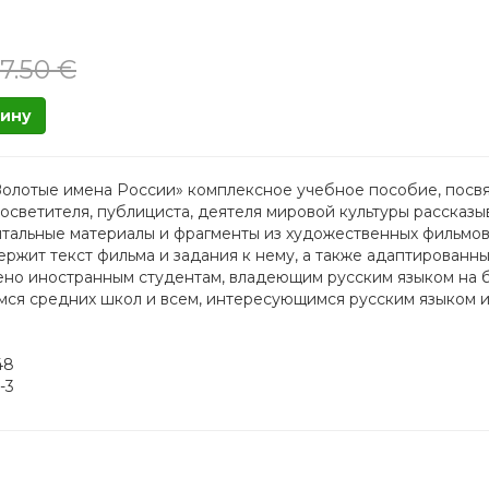
17.50 €
зину
олотые имена России» комплексное учебное пособие, посвящ
росветителя, публициста, деятеля мировой культуры рассказы
альные материалы и фрагменты из художественных фильмов 
ержит текст фильма и задания к нему, а также адаптированны
но иностранным студентам, владеющим русским языком на б
мся средних школ и всем, интересующимся русским языком и
48
-3