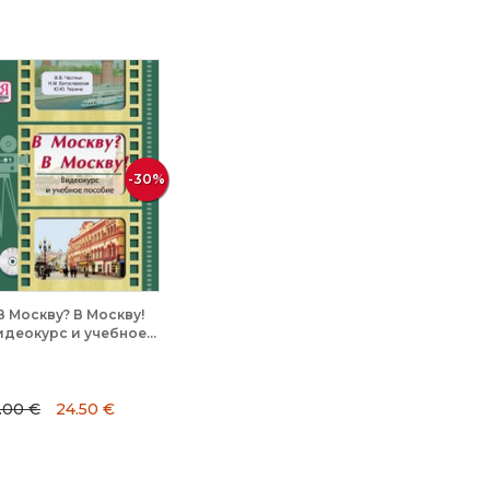
-30%
В Москву? В Москву!
деокурс и учебное...
.00 €
24.50 €