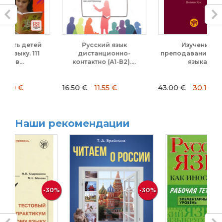
й
Русский язык
Изучение и
1
дистанционно-
преподавание второго
о
контактно (А1-В2)....
языка....
16.50 €
11.55 €
43.00 €
30.10 €
4
Наши рекомендации
-30%
-30%