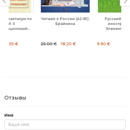
 по
Читаем о России (А2-B1).
Русский язык как
Л
Брайнина
иностранный.
..
Элементарный...
26.00 €
18.20 €
9.90 €
2
Отзывы
Имя