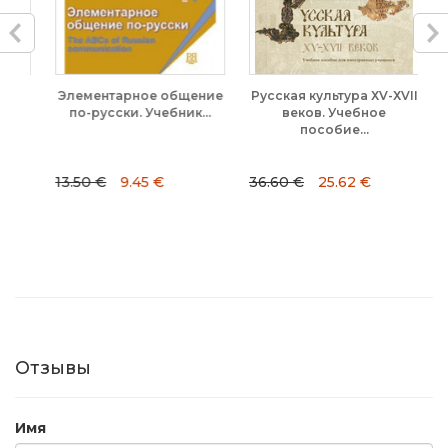
-
Элементарное общение
Русская культура ХV-ХVII
Ж
ко
по-русски. Учебник...
веков. Учебное
пособие...
13.50 €
9.45 €
36.60 €
25.62 €
22
Отзывы
Имя