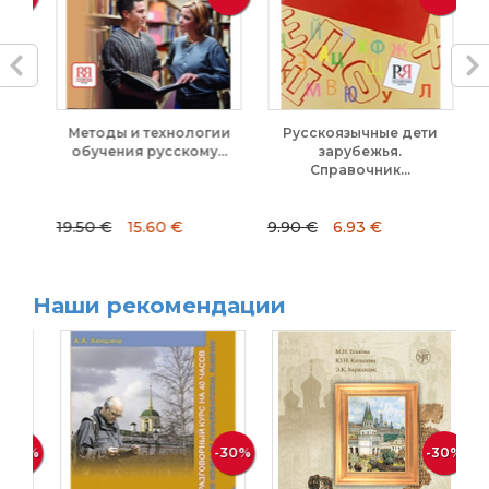
ое
Методы и технологии
Русскоязычные дети
...
обучения русскому...
зарубежья.
Справочник...
19.50 €
15.60 €
9.90 €
6.93 €
16
Наши рекомендации
30%
-30%
-30%