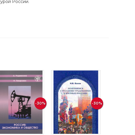
турой России.
-30%
-30%