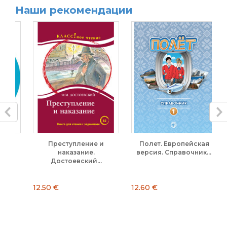
Наши рекомендации
й
Преступление и
Полет. Европейская
наказание.
версия. Справочник....
Достоевский...
12.50 €
12.60 €
24