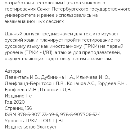
разработаны тестологами Центра языкового
тестирования Санкт-Петербургского государственного
университета и ранее использовались на
экзаменационных сессиях.
Данный выпуск предназначен для тех, кто изучает
русский язык и планирует пройти тестирование по
русскому языку как иностранному (ТРКИ) на первый
уровень (ТРКИ - I/В1), а также для преподавателей,
осуществляющих подготовку к этим экзаменам.
Авторы
Левенталь И.В., Дубинина Н.А., Ильичева И.Ю.,
Лейфланд-Бернтссон Л.В., Конанов А.С., Гордеев Е.Н.,
Ерофеева И.Н., Птюшкин Д.В.
Издание 1-е
Год 2020
Страниц 136
ISBN 978-5-907123-49-6, 978-5-907706-52-1
Уровень ТРКИ (TORFL) В1
Издательство Златоуст