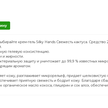
зину
выбирайте крем-гель Silky Hands Свежесть кактуса. Средство
.
тную гелевую консистенцию.
и и жирности.
териальную защиту и уничтожает до 99,9 % известных микр
дрящим ароматом.
яет кожу, разглаживает микрорельеф, придает шелковистую г
еспечивает приятную свежесть и бодрит кожу. Благодаря сб
ак органическое масло кокоса, глицерин и сок алоэ, обеспеч