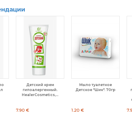
ендации
Маска-пленка для лица
Крем для рук и тела с
Маска-
Black, 75 мл
экстрактами персика...
Авокад
7.50 €
3.50 €
2.50 €