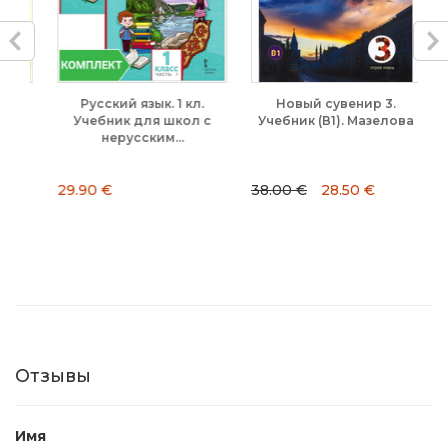
ля
Русский язык. 1 кл.
Новый сувенир 3.
.
Учебник для школ с
Учебник (В1). Мазелова
нерусским...
29.90 €
38.00 €
28.50 €
12
Отзывы
Имя