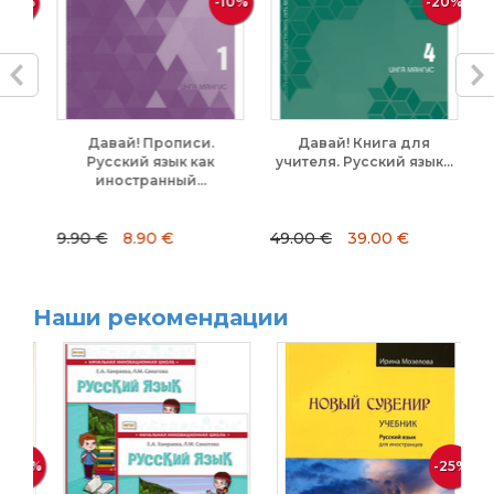
30%
-10%
-20%
кий
Давай! Прописи.
Давай! Книга для
..
Русский язык как
учителя. Русский язык...
уч
иностранный...
9.90 €
8.90 €
49.00 €
39.00 €
49
Наши рекомендации
30%
-25%